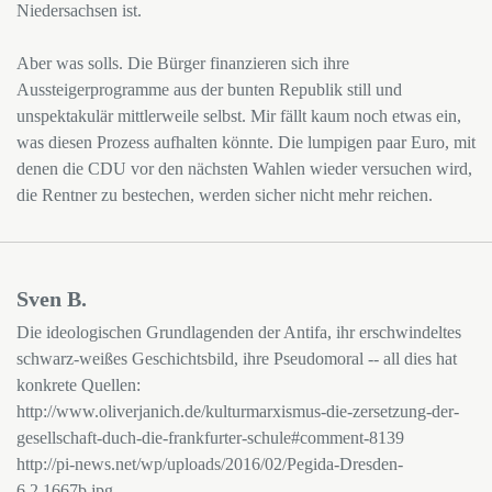
Niedersachsen ist.
Aber was solls. Die Bürger finanzieren sich ihre
Aussteigerprogramme aus der bunten Republik still und
unspektakulär mittlerweile selbst. Mir fällt kaum noch etwas ein,
was diesen Prozess aufhalten könnte. Die lumpigen paar Euro, mit
denen die CDU vor den nächsten Wahlen wieder versuchen wird,
die Rentner zu bestechen, werden sicher nicht mehr reichen.
Sven B.
Die ideologischen Grundlagenden der Antifa, ihr erschwindeltes
schwarz-weißes Geschichtsbild, ihre Pseudomoral -- all dies hat
konkrete Quellen:
http://www.oliverjanich.de/kulturmarxismus-die-zersetzung-der-
gesellschaft-duch-die-frankfurter-schule#comment-8139
http://pi-news.net/wp/uploads/2016/02/Pegida-Dresden-
6.2.1667b.jpg