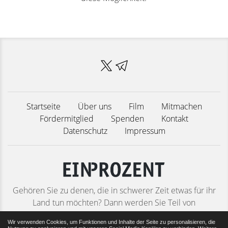
Startseite
Über uns
Film
Mitmachen
Fördermitglied
Spenden
Kontakt
Datenschutz
Impressum
Gehören Sie zu denen, die in schwerer Zeit etwas für ihr
Land tun möchten? Dann werden Sie Teil von
Deutschlands größtem patriotischen Bürgernetzwerk! Ob
Wir verwenden Cookies, um Funktionen und Inhalte der Seite zu personalisieren, die
als Förderer oder Mitstreiter – jede helfende Hand ist