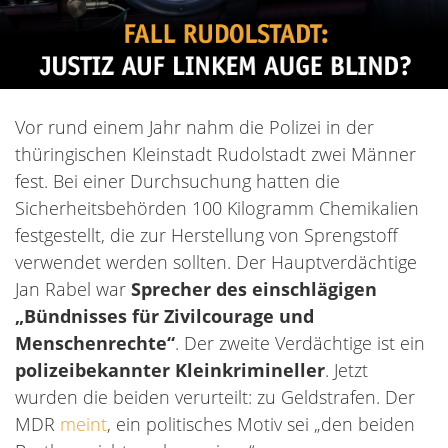
Vor rund einem Jahr nahm die Polizei in der
thüringischen Kleinstadt Rudolstadt zwei Männer
fest. Bei einer Durchsuchung hatten die
Sicherheitsbehörden 100 Kilogramm Chemikalien
festgestellt, die zur Herstellung von Sprengstoff
verwendet werden sollten. Der Hauptverdächtige
Jan Rabel war
Sprecher des einschlägigen
„Bündnisses für Zivilcourage und
Menschenrechte“
. Der zweite Verdächtige ist ein
polizeibekannter Kleinkrimineller
. Jetzt
wurden die beiden verurteilt: zu Geldstrafen. Der
MDR
meint
, ein politisches Motiv sei „den beiden