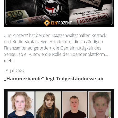
„Ein Prozent“ hat bei den Staatsanwaltschaften Rostock
und Berlin Strafanzeige erstattet und die zuständigen
Finanzämter aufgefordert, die Gemeinnützigkeit des
Sense.Lab e. V. sowie die Rolle der Spendenplattform...
mehr
15. Juli 2026
„Hammerbande“ legt Teilgeständnisse ab