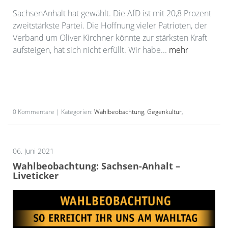
SachsenAnhalt hat gewählt. Die AfD ist mit 20,8 Prozent
zweitstärkste Partei. Die Hoffnung vieler Patrioten, der
Verband um Oliver Kirchner könnte zur stärksten Kraft
aufsteigen, hat sich nicht erfüllt. Wir habe...
mehr
0 Kommentare | Kategorien:
Wahlbeobachtung
,
Gegenkultur
,
06. Juni 2021
Wahlbeobachtung: Sachsen-Anhalt –
Liveticker