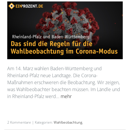
Am 14. März wählen Baden-Württemberg und
Rheinland-Pfalz neue Landtage. Die Corona-
Maßnahmen erschweren die Beobachtung. Wir zeigen,
was Wahlbeobachter beachten müssen. Im Ländle und
in Rheinland-Pfalz werd...
mehr
2 Kommentare | Kategorien:
Wahlbeobachtung
,