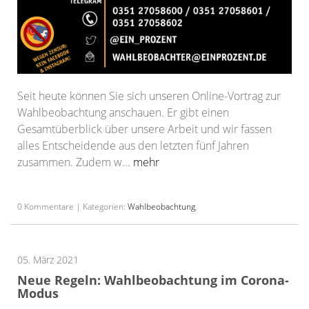
Seit heute können Sie sich unseren Online-Vortrag zur
Wahlbeobachtung anschauen. Er gibt einen
Gesamtüberblick über unsere Arbeit und wir fassen
alles Entscheidende aus den letzten fünf Jahren
zusammen. Zudem w...
mehr
0 Kommentare | Kategorien:
Wahlbeobachtung
,
05. März 2021
Neue Regeln: Wahlbeobachtung im Corona-
Modus