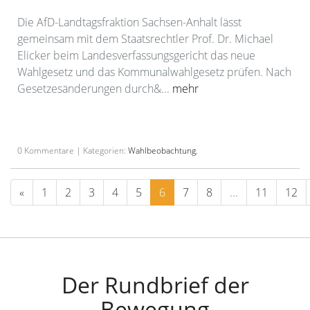
Die AfD-Landtagsfraktion Sachsen-Anhalt lässt
gemeinsam mit dem Staatsrechtler Prof. Dr. Michael
Elicker beim Landesverfassungsgericht das neue
Wahlgesetz und das Kommunalwahlgesetz prüfen. Nach
Gesetzesänderungen durch&...
mehr
0 Kommentare | Kategorien:
Wahlbeobachtung
,
«
1
2
3
4
5
6
7
8
...
11
12
Der Rundbrief der
Bewegung