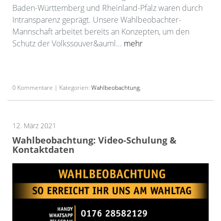
Baden-Württemberg und Rheinland-Pfalz waren durch
Intransparenz geprägt. Unsere Wahlbeobachter-
Mannschaft arbeitet bereits an Konzepten, um den
Schutz der Volkssouver&auml...
mehr
0 Kommentare | Kategorien:
Wahlbeobachtung
,
12. März 2021
Wahlbeobachtung: Video-Schulung &
Kontaktdaten