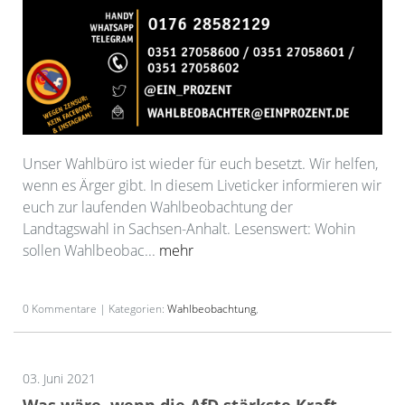
Unser Wahlbüro ist wieder für euch besetzt. Wir helfen,
wenn es Ärger gibt. In diesem Liveticker informieren wir
euch zur laufenden Wahlbeobachtung der
Landtagswahl in Sachsen-Anhalt. Lesenswert: Wohin
sollen Wahlbeobac...
mehr
0 Kommentare | Kategorien:
Wahlbeobachtung
,
03. Juni 2021