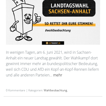
In wenigen Tagen, am 6. Juni 2021, wird in Sachsen-
Anhalt ein neuer Landtag gewählt. Der Wahlkampf dort
gewinnt immer mehr an bundespolitischer Bedeutung,
weil sich CDU und AfD ein Kopf-an-Kopf-Rennen liefern
und alle anderen Parteien...
mehr
0 Kommentare | Kategorien:
Wahlbeobachtung
,