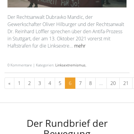
Der Rechtsanwalt Dubravko Mandic, der
Gewerkschafter Oliver Hilburger und der Rechtsanwalt
Dr. Reinhard Löffler sprechen über den Antifa-Prozess
in Stuttgart, der am 13. Oktober 2021 vorerst mit
Haftstrafen für die Linksextre...
mehr
0 Kommentare | Kategorien:
Linksextremismus
,
«
1
2
3
4
5
6
7
8
...
20
21
Der Rundbrief der
Bewegung