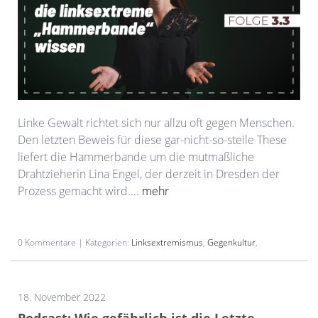
Linke Gewalt richtet sich nur allzu oft gegen Menschen.
Den letzten Beweis für diese gar-nicht-so-steile These
liefert die Hammerbande um die mutmaßliche
Drahtzieherin Lina Engel, der derzeit in Dresden der
Prozess gemacht wird....
mehr
0 Kommentare | Kategorien:
Linksextremismus
,
Gegenkultur
,
18. November 2022