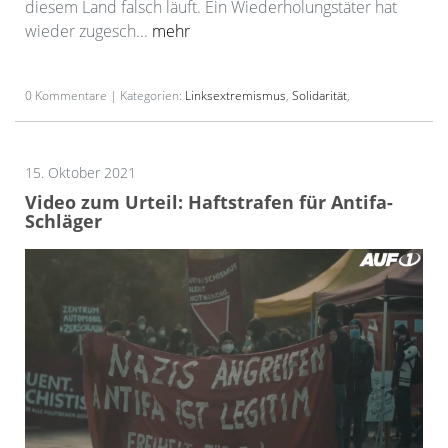
diesem Land falsch läuft. Ein Wiederholungstäter hat
wieder zugesch...
mehr
0 Kommentare | Kategorien:
Linksextremismus
,
Solidarität
,
15. Oktober 2021
Video zum Urteil: Haftstrafen für Antifa-
Schläger