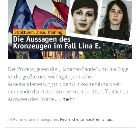
Der Prozess gegen die „Hammer-Bande“ um Lina Engel
ist die größte und wichtigste juritische
Auseinandersetzung mit dem Linkextremismus seit
dem Ende der Roten-Armee-Fraktion. Die öffentlichen
Aussagen des Kronzeu...
mehr
14 Kommentare | Kategorien:
Recherche
,
Linksextremismus
,