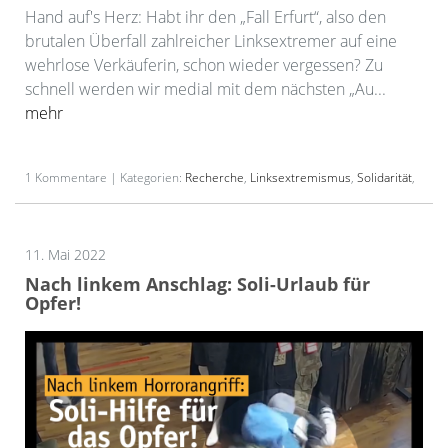
Hand auf's Herz: Habt ihr den „Fall Erfurt“, also den
brutalen Überfall zahlreicher Linksextremer auf eine
wehrlose Verkäuferin, schon wieder vergessen? Zu
schnell werden wir medial mit dem nächsten „Au...
mehr
1 Kommentare | Kategorien:
Recherche
,
Linksextremismus
,
Solidarität
,
11. Mai 2022
Nach linkem Anschlag: Soli-Urlaub für
Opfer!