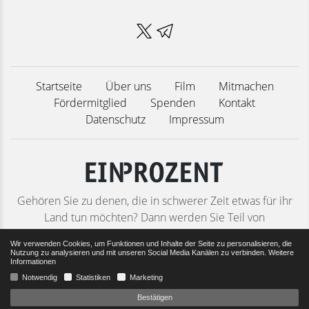
Startseite
Über uns
Film
Mitmachen
Fördermitglied
Spenden
Kontakt
Datenschutz
Impressum
Gehören Sie zu denen, die in schwerer Zeit etwas für ihr
Land tun möchten? Dann werden Sie Teil von
Deutschlands größtem patriotischen Bürgernetzwerk! Ob
Wir verwenden Cookies, um Funktionen und Inhalte der Seite zu personalisieren, die
als Förderer oder Mitstreiter – jede helfende Hand ist
Nutzung zu analysieren und mit unseren Social Media Kanälen zu verbinden.
Weitere
Informationen
willkommen.
Notwendig
Statistiken
Marketing
Bestätigen