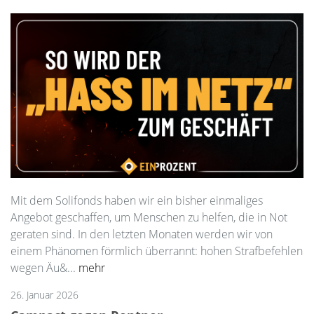
Mit dem Solifonds haben wir ein bisher einmaliges
Angebot geschaffen, um Menschen zu helfen, die in Not
geraten sind. In den letzten Monaten werden wir von
einem Phänomen förmlich überrannt: hohen Strafbefehlen
wegen Äu&...
mehr
26. Januar 2026