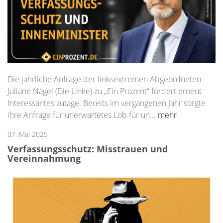
Die jährliche Anfrage der linksextremen Abgeordneten
Juliane Nagel (Die Linke) zu „Ein Prozent“ fördert erneut
Interessantes zutage. Bereits im vergangenen Jahr sorgte
ihre Anfrage für unerwartetes Lob für un...
mehr
07. Mai 2025
Verfassungsschutz: Misstrauen und
Vereinnahmung