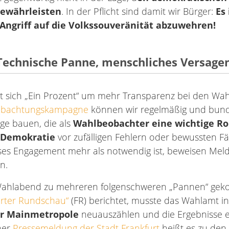
gewährleisten
. In der Pflicht sind damit wir Bürger:
Es
Angriff auf die Volkssouveränität abzuwehren!
Technische Panne, menschliches Versage
t sich „Ein Prozent“ um mehr Transparenz bei den Wah
bachtungskampagne
können wir regelmäßig und bund
ige bauen, die als
Wahlbeobachter eine wichtige Rol
r Demokratie
vor zufälligen Fehlern oder bewussten F
eses Engagement mehr als notwendig ist, beweisen Me
n.
 Wahlabend zu mehreren folgenschweren „Pannen“ gek
urter Rundschau“
(FR) berichtet, musste das Wahlamt i
er Mainmetropole
neuauszählen und die Ergebnisse 
iner
Pressemeldung der Stadt Frankfurt
heißt es zu de