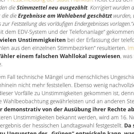
rden die
Stimmzettel neu ausgezählt
. Korrigiert wurden 
 die die
Ergebnisse am Wahlabend geschätzt
wurden, 
is zur Feststellung des vorläufigen Endergebnisses vorlagen.“
it dem EDV-System und der Telefonanlage“ gekommen,
vielen Unstimmigkeiten
bei der Erfassung der telef
hlen aus den einzelnen Stimmbezirken“ resultierten.
Im
ähler einem falschen Wahllokal zugewiesen
, was 
.
sem Fall technische Mängel und menschliches Ungeschi
hhinein nicht mehr feststellen. Ebenso wenig nachvollzi
dieser Vorfälle zu Unstimmigkeiten gekommen ist, denn 
ne Wahlbeobachtung gewährleisten und an anderen St
 demonstrativ von der Ausübung ihrer Rechte a
iteren Unstimmigkeiten bekannt werden, wird am 16. 
ergebnis der hessischen Landtagswahl festgestellt.
Da 
zu Ungunsten der „Grünen“ entwickeln kann, wa