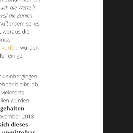
auch die Werte in
weil die Zahlen
Außerdem sei es
 woraus die
onisch
 Vorfeld
wurden
für einige
ck einhergingen,
ehbar bleibt, ob
vielerorts
ellen wurden
bgehalten
.
November 2018
sich dieses
s unmittelbar