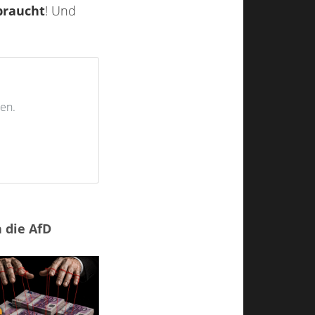
braucht
! Und
en.
 die AfD