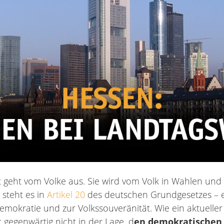
lt geht vom Volke aus. Sie wird vom Volk in Wahlen u
 steht es in
Artikel 20
des deutschen Grundgesetzes – e
emokratie und zur Volkssouveränität. Wie ein aktueller
at gegenwärtig nicht in der Lage, d
en demokratischen