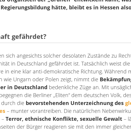
e Regierungsbildung hätte, bleibt es in Hessen als
aft gefährdet?
len sich angesichts solcher desolaten Zustände zu Rech
ität in Deutschland gefährdet ist. Tatsächlich weist di
e in eine klar anti-demokratische Richtung. Während
en wie Ungarn oder Polen zeigt, nimmt die
Bekämpfun
er in Deutschland
bedenkliche Züge an. Mit unsäglic
t begegnen die Berliner „Eliten“ dem deutschen Volk, d
zt durch die
bevorstehenden Unterzeichnung des
gl
es
– munter vorantreiben. Die natürlichen Nebenwirk
n –
Terror, ethnische Konflikte, sexuelle Gewalt
– l
onseiten der Bürger reagieren sie mit den immer gleich