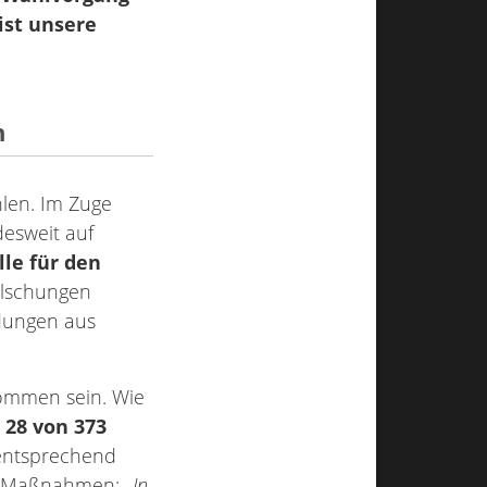
 ist unsere
n
len. Im Zuge
esweit auf
le für den
älschungen
ldungen aus
ommen sein. Wie
n
28 von 373
entsprechend
n Maßnahmen:
„
In