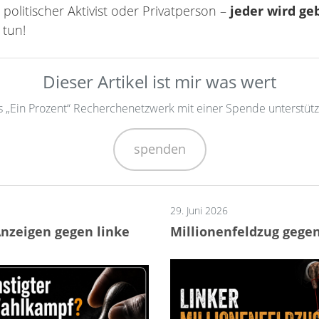
olitischer Aktivist oder Privatperson –
jeder wird ge
 tun!
Dieser Artikel ist mir was wert
s „Ein Prozent“ Recherchenetzwerk mit einer Spende unterstütz
spenden
29. Juni 2026
Anzeigen gegen linke
Millionenfeldzug gegen