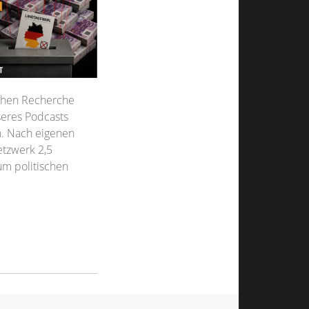
ichen Recherche
seres Podcasts
n. Nach eigenen
tzwerk 2,5
um politischen