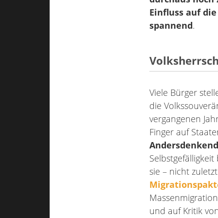
Einfluss auf di
spannend
.
Volksherrsch
Viele Bürger stel
die Volkssouverän
vergangenen Jahr
Finger auf Staat
Andersdenkend
Selbstgefälligkei
sie – nicht zulet
Migrationspakt
Massenmigratio
und auf Kritik v