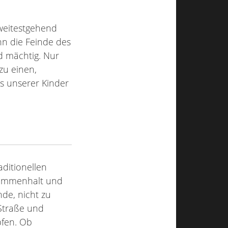
weitestgehend
enn die Feinde des
d mächtig. Nur
zu einen,
as unserer Kinder
aditionellen
sammenhalt und
de, nicht zu
 Straße und
pfen. Ob