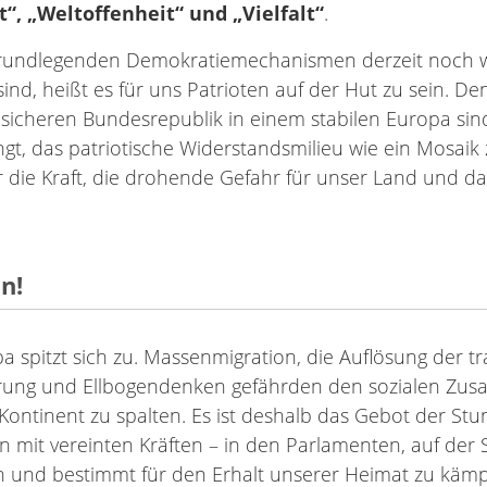
“, „Weltoffenheit“ und „Vielfalt“
.
rundlegenden Demokratiemechanismen derzeit noch 
sind, heißt es für uns Patrioten auf der Hut zu sein. D
 sicheren Bundesrepublik in einem stabilen Europa sin
gt, das patriotische Widerstandsmilieu wie ein Mosaik 
r die Kraft, die drohende Gefahr für unser Land und d
n!
a spitzt sich zu. Massenmigration, die Auflösung der tr
ierung und Ellbogendenken gefährden den sozialen Zu
ontinent zu spalten. Es ist deshalb das Gebot der Stun
n mit vereinten Kräften – in den Parlamenten, auf der
ch und bestimmt für den Erhalt unserer Heimat zu käm