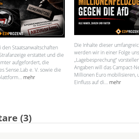
Die Inhalte dieser umfangre
ei den Staatsanwaltschaften
werden wir in einer Folge un
Strafanzeige erstattet und die
„Lagebesprechung“ vorstelle
mter aufgefordert, die
Angaben will das Campact-Ne
s Sense.Lab e. V. sowie die
Millionen Euro mobilisieren, 
lattform...
mehr
Einfluss auf di...
mehr
re (3)