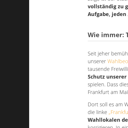
vollständig zu 
Aufgabe, jeden 
Wie immer: 
Seit jeher bemüh
unserer
Wahlbeo
tausende Freiwill
Schutz unsere
spielen. Dass di
Frankfurt am Mai
Dort soll es am
die linke
„Frankf
Wahllokalen d
korrigieren. In e