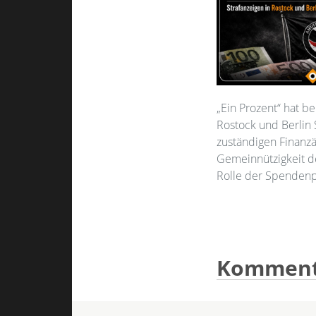
„Ein Prozent“ hat b
Rostock und Berlin 
zuständigen Finanzä
Gemeinnützigkeit de
Rolle der Spendenp
Kommenta