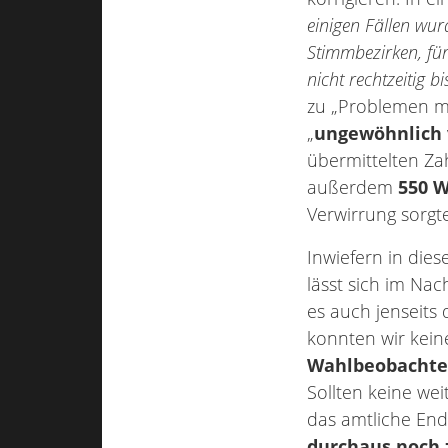
einigen Fällen wu
Stimmbezirken, für
nicht rechtzeitig b
zu „Problemen m
„
ungewöhnlich 
übermittelten Za
außerdem
550 W
Verwirrung sorgte
Inwiefern in die
lässt sich im Nac
es auch jenseits 
konnten wir kei
Wahlbeobachter
Sollten keine we
das amtliche End
durchaus noch 