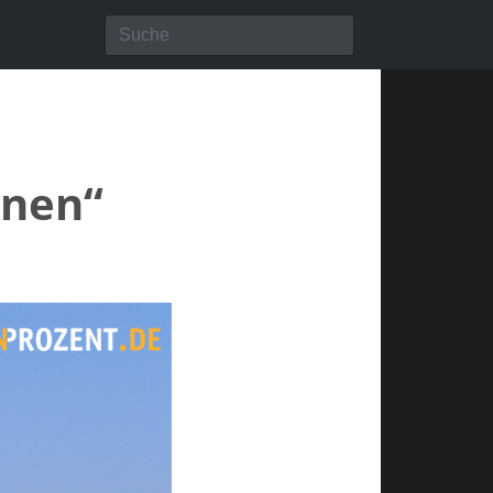
nnen“