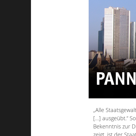
„Alle Staatsgewa
[…] ausgeübt.“ So
Bekenntnis zur D
zeigt, ist der Sta