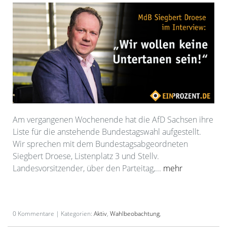
Am vergangenen Wochenende hat die AfD Sachsen ihre
Liste für die anstehende Bundestagswahl aufgestellt.
Wir sprechen mit dem Bundestagsabgeordneten
Siegbert Droese, Listenplatz 3 und Stellv.
Landesvorsitzender, über den Parteitag,...
mehr
0 Kommentare | Kategorien:
Aktiv
,
Wahlbeobachtung
,