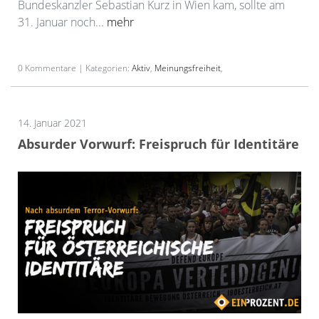
Bundeskanzler Sebastian Kurz in Wien kam, sollte am
31. Januar noch...
mehr
0 Kommentare | Kategorien:
Aktiv
,
Meinungsfreiheit
,
14. Januar 2021
Absurder Vorwurf: Freispruch für Identitäre