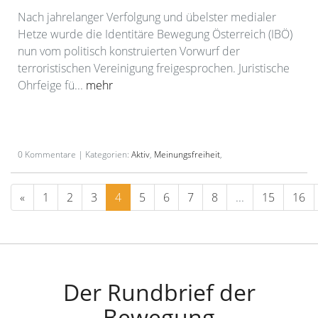
Nach jahrelanger Verfolgung und übelster medialer
Hetze wurde die Identitäre Bewegung Österreich (IBÖ)
nun vom politisch konstruierten Vorwurf der
terroristischen Vereinigung freigesprochen. Juristische
Ohrfeige fü...
mehr
0 Kommentare | Kategorien:
Aktiv
,
Meinungsfreiheit
,
«
1
2
3
4
5
6
7
8
...
15
16
Der Rundbrief der
Bewegung