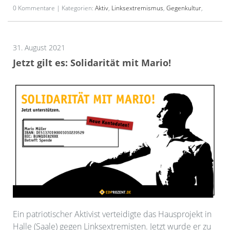
0 Kommentare | Kategorien:
Aktiv
,
Linksextremismus
,
Gegenkultur
,
31. August 2021
Jetzt gilt es: Solidarität mit Mario!
Ein patriotischer Aktivist verteidigte das Hausprojekt in
Halle (Saale) gegen Linksextremisten. Jetzt wurde er zu