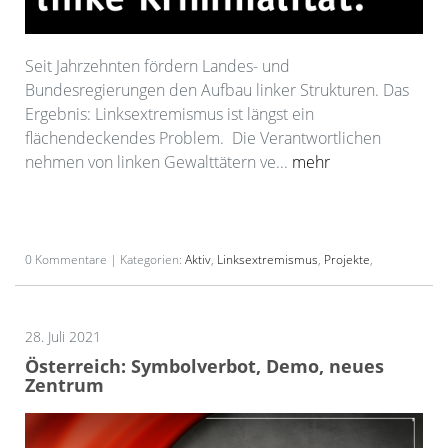
Seit Jahrzehnten fördern Landes- und
Bundesregierungen den Aufbau linker Strukturen. Das
Ergebnis: Linksextremismus ist längst ein
flächendeckendes Problem. Die Verantwortlichen
nehmen von linken Gewalttätern ve...
mehr
0 Kommentare | Kategorien:
Aktiv
,
Linksextremismus
,
Projekte
,
28. Juli 2021
Österreich: Symbolverbot, Demo, neues
Zentrum