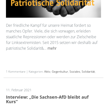
Der friedliche Kampf für unsere Heimat fordert so
manches Opfer. Viele, die sich vorwagen, erleiden
staatliche Repressionen oder werden zur Zielscheibe
für Linksextremisten. Seit 2015 setzen wir deshalb auf
patriotische Solidarit&...
mehr
1 Kommentare | Kategorien:
Aktiv
,
Gegenkultur
,
Soziales
,
Solidarität
,
11. Februar 2021
Interview: „Die Sachsen-AfD bleibt auf
Kurs“