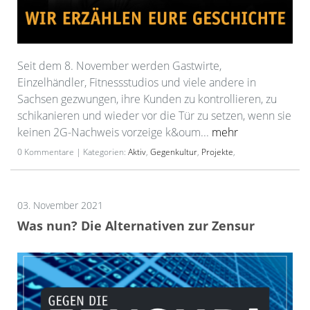
Seit dem 8. November werden Gastwirte,
Einzelhändler, Fitnessstudios und viele andere in
Sachsen gezwungen, ihre Kunden zu kontrollieren, zu
schikanieren und wieder vor die Tür zu setzen, wenn sie
keinen 2G-Nachweis vorzeige k&oum...
mehr
0 Kommentare | Kategorien:
Aktiv
,
Gegenkultur
,
Projekte
,
03. November 2021
Was nun? Die Alternativen zur Zensur