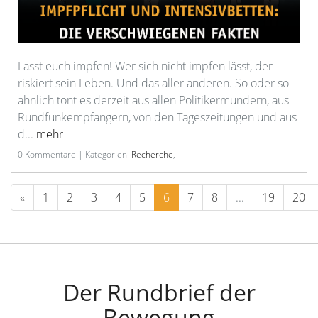
Lasst euch impfen! Wer sich nicht impfen lässt, der
riskiert sein Leben. Und das aller anderen. So oder so
ähnlich tönt es derzeit aus allen Politikermündern, aus
Rundfunkempfängern, von den Tageszeitungen und aus
d...
mehr
0 Kommentare | Kategorien:
Recherche
,
«
1
2
3
4
5
6
7
8
...
19
20
Der Rundbrief der
Bewegung