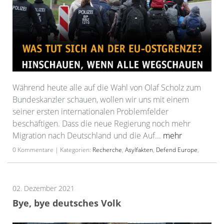
Während heute alle auf die Wahl von Olaf Scholz zum
Bundeskanzler schauen, wollen wir uns mit einem
seiner ersten internationalen Problemfelder
beschäftigen. Dass die neue Regierung noch mehr
Migration nach Deutschland und die Auf...
mehr
0 Kommentare | Kategorien:
Recherche
,
Asylfakten
,
Defend Europe
,
02. Dezember 2021
Bye, bye deutsches Volk