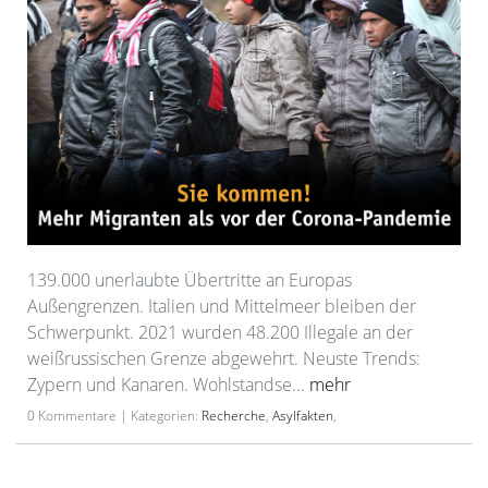
139.000 unerlaubte Übertritte an Europas
Außengrenzen. Italien und Mittelmeer bleiben der
Schwerpunkt. 2021 wurden 48.200 Illegale an der
weißrussischen Grenze abgewehrt. Neuste Trends:
Zypern und Kanaren. Wohlstandse...
mehr
0 Kommentare | Kategorien:
Recherche
,
Asylfakten
,