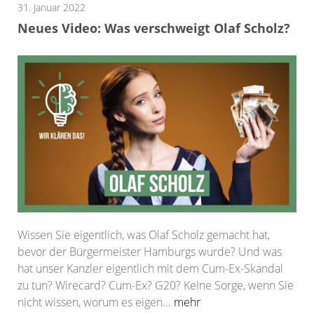
31. Januar 2022
Neues Video: Was verschweigt Olaf Scholz?
Wissen Sie eigentlich, was Olaf Scholz gemacht hat,
bevor der Bürgermeister Hamburgs wurde? Und was
hat unser Kanzler eigentlich mit dem Cum-Ex-Skandal
zu tun? Wirecard? Cum-Ex? G20? Keine Sorge, wenn Sie
nicht wissen, worum es eigen...
mehr