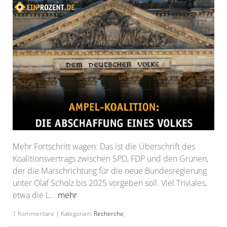
Mehr Fortschritt wagen: Das ist die Überschrift des
Koalitionsvertrags zwischen SPD, FDP und den Grünen,
der die Marschrichtung für die neue Bundesregierung
unter Olaf Scholz bis 2025 vorgeben soll. Viel Triviales,
etwa die L...
mehr
1 Kommentare | Kategorien:
Recherche
,