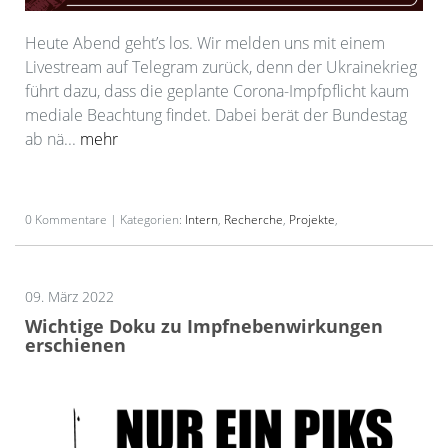
Heute Abend geht’s los. Wir melden uns mit einem
Livestream auf Telegram zurück, denn der Ukrainekrieg
führt dazu, dass die geplante Corona-Impfpflicht kaum
mediale Beachtung findet. Dabei berät der Bundestag
ab nä...
mehr
0 Kommentare | Kategorien:
Intern
,
Recherche
,
Projekte
,
09. März 2022
Wichtige Doku zu Impfnebenwirkungen
erschienen