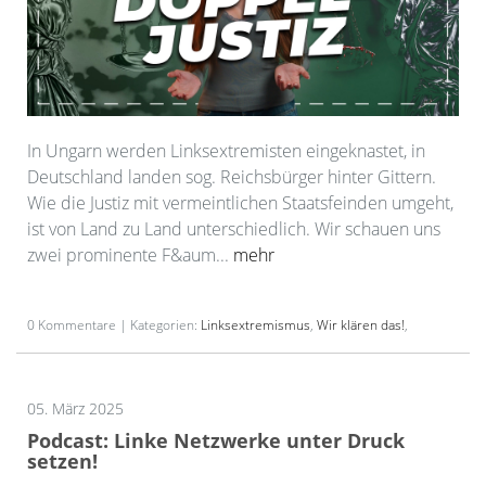
In Ungarn werden Linksextremisten eingeknastet, in
Deutschland landen sog. Reichsbürger hinter Gittern.
Wie die Justiz mit vermeintlichen Staatsfeinden umgeht,
ist von Land zu Land unterschiedlich. Wir schauen uns
zwei prominente F&aum...
mehr
0 Kommentare | Kategorien:
Linksextremismus
,
Wir klären das!
,
05. März 2025
Podcast: Linke Netzwerke unter Druck
setzen!