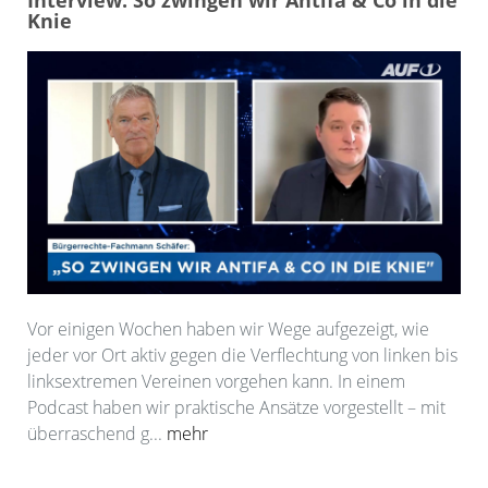
Interview: So zwingen wir Antifa & Co in die
Knie
Vor einigen Wochen haben wir Wege aufgezeigt, wie
jeder vor Ort aktiv gegen die Verflechtung von linken bis
linksextremen Vereinen vorgehen kann. In einem
Podcast haben wir praktische Ansätze vorgestellt – mit
überraschend g...
mehr