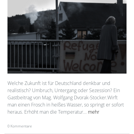
Welche Zukunft ist für Deutschland denkbar und
realistisch? Umbruch, Untergang oder Sezession? Ein
Gastbeitrag von Mag. Wolfgang Dvorak-Stocker.Wirft
man einen Frosch in heißes Wasser, so springt er sofort
heraus. Erhöht man die Temperatur...
mehr
0 Kommentare