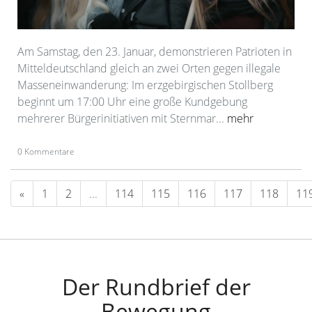
Am Samstag, den 23. Januar, demonstrieren Patrioten in
Mitteldeutschland gleich an zwei Orten gegen illegale
Masseneinwanderung: Im erzgebirgischen Stollberg
beginnt um 17:00 Uhr eine große Kundgebung
mehrerer Bürgerinitiativen mit Sternmar...
mehr
0 Kommentare
«
1
2
...
114
115
116
117
118
11
Der Rundbrief der
Bewegung