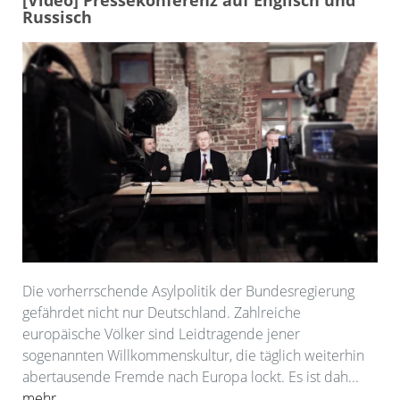
[Video] Pressekonferenz auf Englisch und
Russisch
Die vorherrschende Asylpolitik der Bundesregierung
gefährdet nicht nur Deutschland. Zahlreiche
europäische Völker sind Leidtragende jener
sogenannten Willkommenskultur, die täglich weiterhin
abertausende Fremde nach Europa lockt. Es ist dah...
mehr